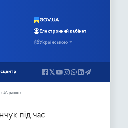
GOV.UA
Електронний кабінет
Українською
сцентр
у «UA разом»
нчук під час