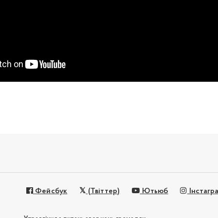
Фейсбук
(Твіттер)
Ютьюб
Інстагр