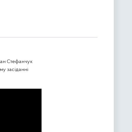
лан Стефанчук
му засіданні