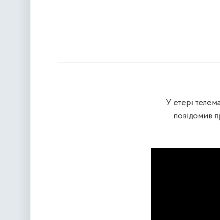
У етері теле
повідомив п