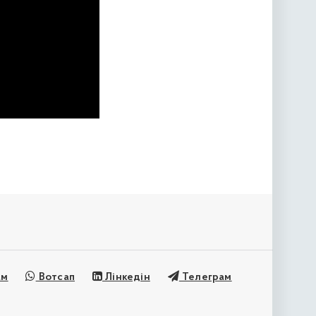
ам
Вотсап
Лінкедін
Телеграм