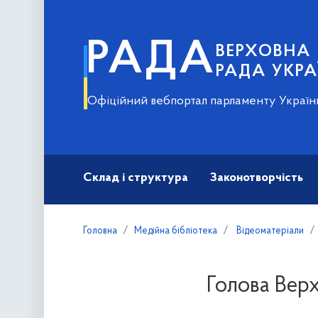
РАДА
ВЕРХОВНА
РАДА УКРА
Офіційний вебпортал парламенту Україн
Склад і структура
Законотворчість
Головна
Медійна бібліотека
Відеоматеріали
Голова Верх