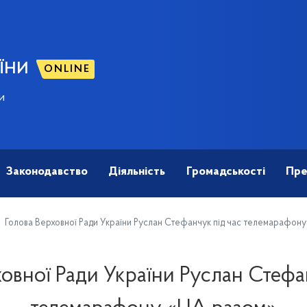
ЇНИ
ONLINE
и
Законодавство
Діяльність
Громадськості
Пре
Голова Верховної Ради України Руслан Стефанчук під час телемарафон
овної Ради України Руслан Стефа