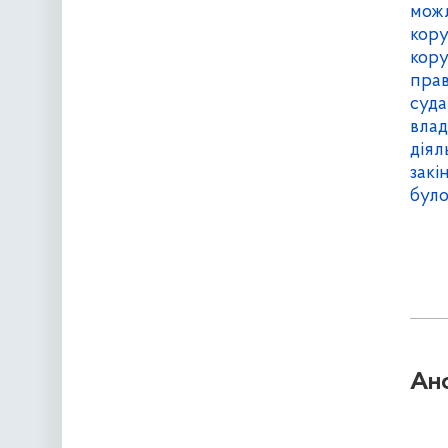
можл
кору
кор
прав
суда
вла
діяль
закі
було
Ан