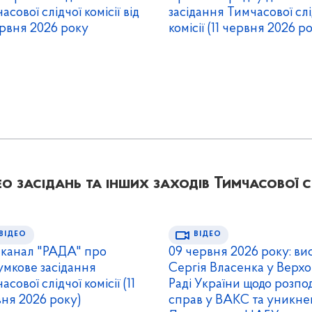
асової слідчої комісії від
засідання Тимчасової слі
ервня 2026 року
комісії (11 червня 2026 р
ео засідань та інших заходів Тимчасової сл
ВІДЕО
ВІДЕО
еканал "РАДА" про
09 червня 2026 року: ви
умкове засідання
Сергія Власенка у Верхо
асової слідчої комісії (11
Раді України щодо розпо
ня 2026 року)
справ у ВАКС та уникн