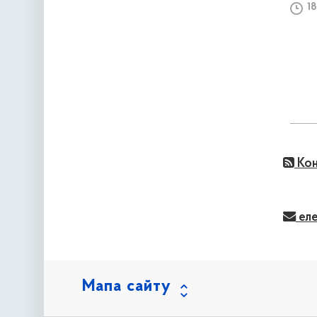
18
Кон
еле
Мапа сайту