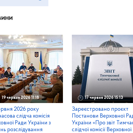
вини
19 червня 2026 11:18
17 червня 2026 15:13
ервня 2026 року
Зареєстровано проєкт
асова слідча комісія
Постанови Верховної Ра
овної Ради України з
України «Про звіт Тимча
нь розслідування
слідчої комісії Верховної