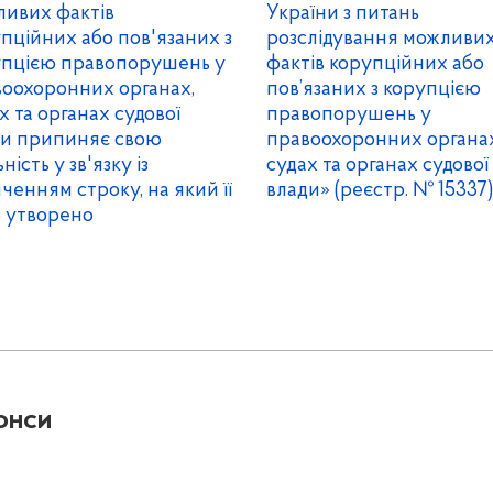
ивих фактів
України з питань
пційних або пов'язаних з
розслідування можливи
упцією правопорушень у
фактів корупційних або
оохоронних органах,
пов’язаних з корупцією
х та органах судової
правопорушень у
ди припиняє свою
правоохоронних органах
ність у зв'язку із
судах та органах судової
нченням строку, на який її
влади» (реєстр. № 15337)
 утворено
онси