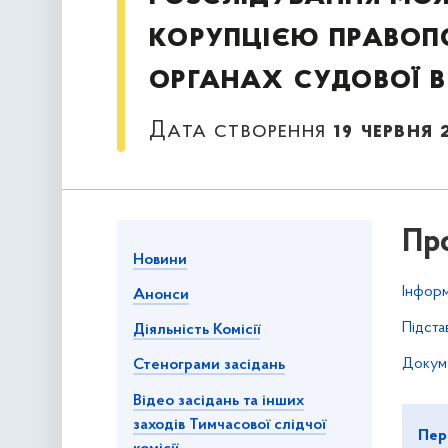
корупцією правоп
органах судової 
Дата створення
19 червня 
Про
Новини
Інформ
Анонси
Підста
Діяльність Комісії
Докуме
Стенограми засідань
Відео засідань та інших
заходів Тимчасової слідчої
Пер