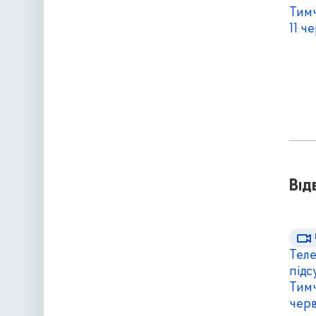
Тимч
11 ч
Від
Тел
підс
Тимч
черв