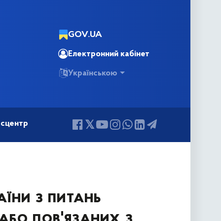
GOV.UA
Електронний кабінет
Українською
сцентр
аїни з питань
або пов'язаних з