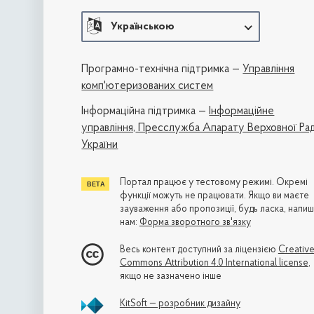
Українською
Програмно-технічна підтримка —
Управління
комп'ютеризованих систем
Iнформаційна підтримка —
Інформаційне
управління,
Пресслужба Апарату Верховної Ра
України
Портал працює у тестовому режимі. Окремі
функції можуть не працювати. Якщо ви маєте
зауваження або пропозиції, будь ласка, напиш
нам:
Форма зворотного зв'язку
Весь контент доступний за ліцензією
Creativ
Commons Attribution 4.0 International license
,
якщо не зазначено інше
KitSoft — розробник дизайну