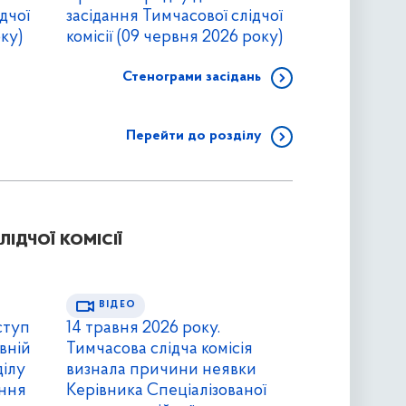
дчої
засідання Тимчасової слідчої
оку)
комісії (09 червня 2026 року)
Стенограми засідань
Перейти до розділу
ідчої комісії
ВІДЕО
ступ
14 травня 2026 року.
вній
Тимчасова слідча комісія
ділу
визнала причини неявки
ення
Керівника Спеціалізованої