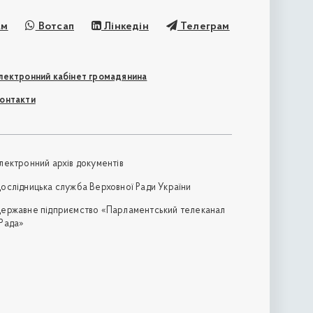
ам
Вотсап
Лінкедін
Телеграм
лектронний кабінет громадянина
онтакти
лектронний архів документів
ослідницька служба Верховної Ради України
ержавне підприємство «Парламентський телеканал
Рада»