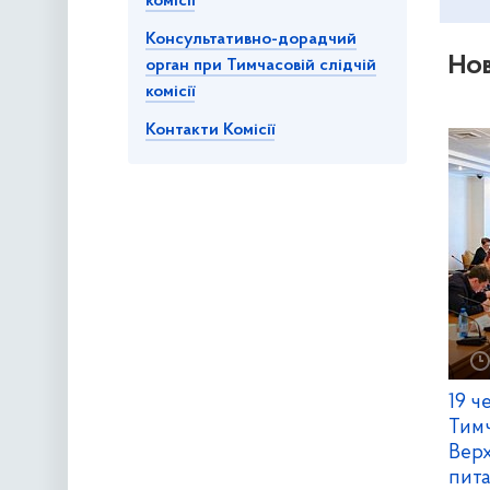
комісії
Консультативно-дорадчий
Но
орган при Тимчасовій слідчій
комісії
Контакти Комісії
19 ч
Тимч
Верх
пита