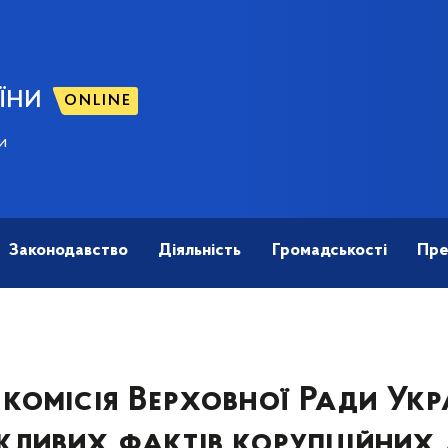
ЇНИ
ONLINE
и
Законодавство
Діяльність
Громадськості
Пре
комісія Верховної Ради Укр
ливих фактів корупційних 