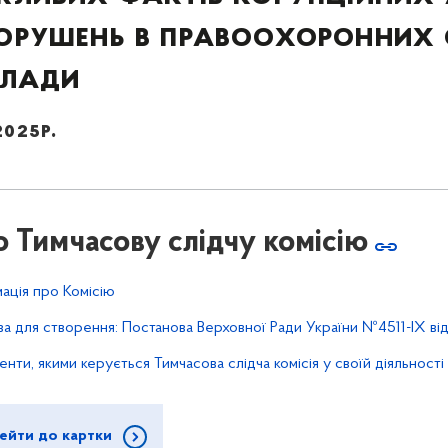
орушень в правоохоронних 
влади
2025р.
 Тимчасову слідчу комісію
ація про Комісію
ва для створення: Постанова Верховної Ради України №4511-IX від
нти, якими керується Тимчасова слідча комісія у своїй діяльності
ейти до картки