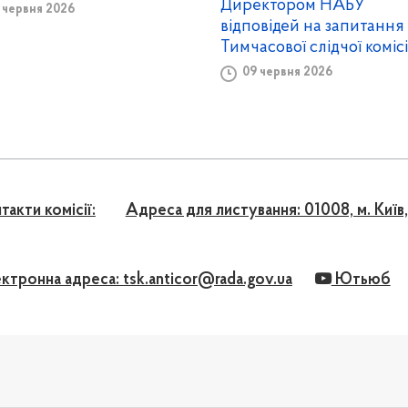
Директором НАБУ
 червня 2026
відповідей на запитання
Тимчасової слідчої комісі
09 червня 2026
такти комісії:
Адресa для листування: 01008, м. Київ,
ктронна адреса: tsk.anticor@rada.gov.ua
Ютьюб