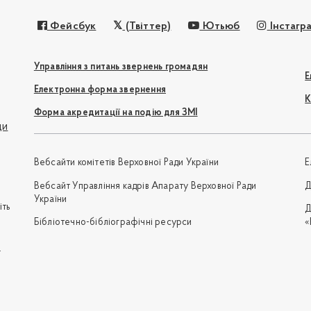
Фейсбук
(Твіттер)
Ютьюб
Інстагр
Управління з питань звернень громадян
Е
Електронна форма звернення
К
Форма акредитації на подію для ЗМІ
ди
Вебсайти комітетів Верховної Ради України
Е
Вебсайт Управління кадрів Апарату Верховної Ради
Д
України
іть
Д
Бібліотечно-бібліографічні ресурси
«
e