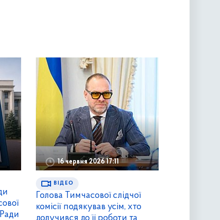
16 червня 2026 17:11
ВІДЕО
ди
Голова Тимчасової слідчої
сової
комісії подякував усім, хто
 Ради
долучився до її роботи та