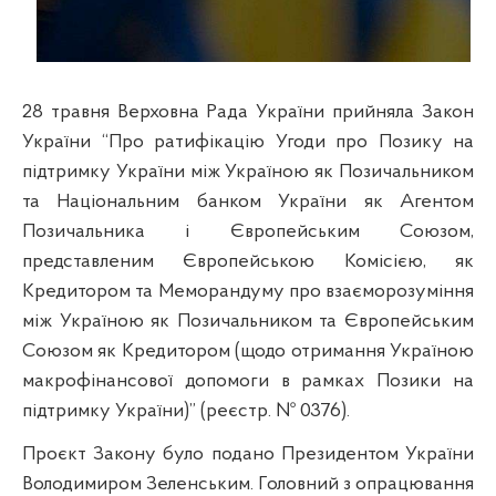
28 травня Верховна Рада України прийняла Закон
України “Про ратифікацію Угоди про Позику на
підтримку України між Україною як Позичальником
та Національним банком України як Агентом
Позичальника і Європейським Союзом,
представленим Європейською Комісією, як
Кредитором та Меморандуму про взаєморозуміння
між Україною як Позичальником та Європейським
Союзом як Кредитором (щодо отримання Україною
макрофінансової допомоги в рамках Позики на
підтримку України)” (реєстр. № 0376).
Проєкт Закону було подано Президентом України
Володимиром Зеленським. Головний з опрацювання