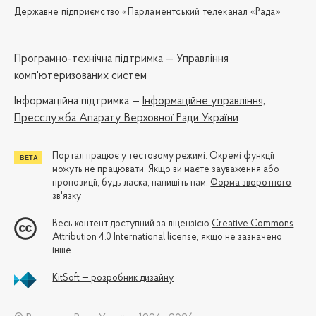
Державне підприємство «Парламентський телеканал «Рада»
Програмно-технічна підтримка —
Управління
комп'ютеризованих систем
Iнформаційна підтримка —
Інформаційне управління,
Пресслужба Апарату Верховної Ради України
Портал працює у тестовому режимі. Окремі функції
можуть не працювати. Якщо ви маєте зауваження або
пропозиції, будь ласка, напишіть нам:
Форма зворотного
зв'язку
Весь контент доступний за ліцензією
Creative Commons
Attribution 4.0 International license
, якщо не зазначено
інше
KitSoft — розробник дизайну